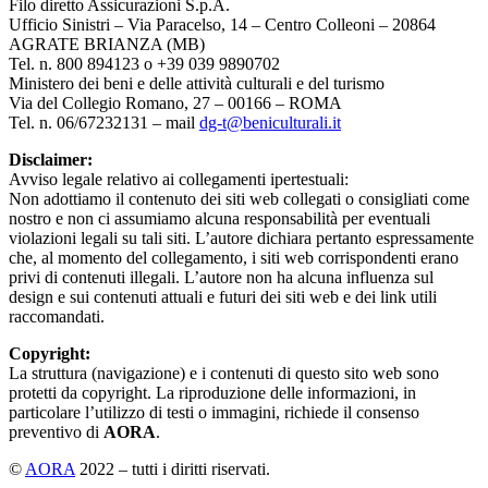
Filo diretto Assicurazioni S.p.A.
Ufficio Sinistri – Via Paracelso, 14 – Centro Colleoni – 20864
AGRATE BRIANZA (MB)
Tel. n. 800 894123 o +39 039 9890702
Ministero dei beni e delle attività culturali e del turismo
Via del Collegio Romano, 27 – 00166 – ROMA
Tel. n. 06/67232131 – mail
dg-t@beniculturali.it
Disclaimer:
Avviso legale relativo ai collegamenti ipertestuali:
Non adottiamo il contenuto dei siti web collegati o consigliati come
nostro e non ci assumiamo alcuna responsabilità per eventuali
violazioni legali su tali siti. L’autore dichiara pertanto espressamente
che, al momento del collegamento, i siti web corrispondenti erano
privi di contenuti illegali. L’autore non ha alcuna influenza sul
design e sui contenuti attuali e futuri dei siti web e dei link utili
raccomandati.
Copyright:
La struttura (navigazione) e i contenuti di questo sito web sono
protetti da copyright. La riproduzione delle informazioni, in
particolare l’utilizzo di testi o immagini, richiede il consenso
preventivo di
AORA
.
©
AORA
2022 – tutti i diritti riservati.